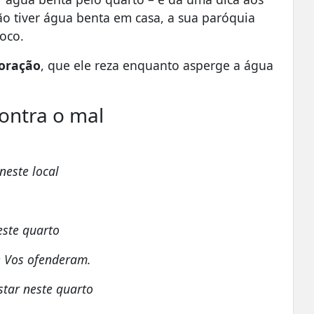
o tiver água benta em casa, a sua paróquia
oco.
oração
, que ele reza enquanto asperge a água
ontra o mal
neste local
este quarto
e Vos ofenderam.
star neste quarto