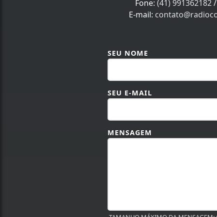
Fone:
(41) 991362182
E-mail:
contato@radioco
SEU NOME
SEU E-MAIL
MENSAGEM