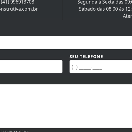
/
(41) 996913708
Segunda à Sexta das 09:0
nstrutiva.com.br
Sábado das 08:00 às 12
Ate
SEU TELEFONE