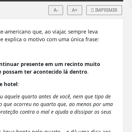
A-
A+
IMPRIMIR
e-americano que, ao viajar, sempre leva
Ele explica o motivo com uma única frase:
ntinuar presente em um recinto muito
e possam ter acontecido lá dentro
.
e hotel
:
u aquele quarto antes de você, nem que tipo de
 o que ocorreu no quarto que, ao menos por uma
proteção contra o mal e ajuda a dissipar os seus
ir água benta pelo quarto – e dá uma dica aos