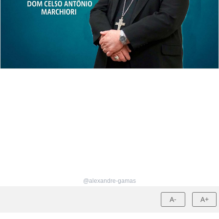
@alexandre-gamas
A-
A+