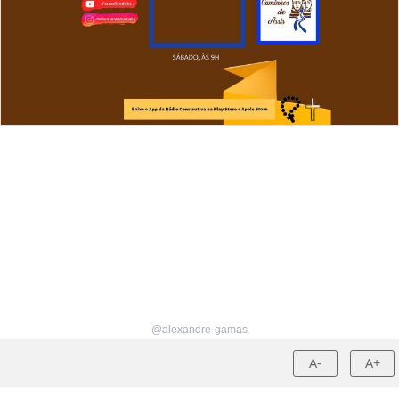
@alexandre-gamas
A-
A+